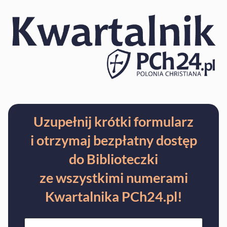
Uzupełnij krótki formularz
i otrzymaj bezpłatny dostęp
do Biblioteczki
ze wszystkimi numerami
Kwartalnika PCh24.pl!