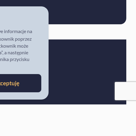
we informacje na
tkownik poprzez
żytkownik może
”, a następnie
nika przycisku
 numerów
ceptuję