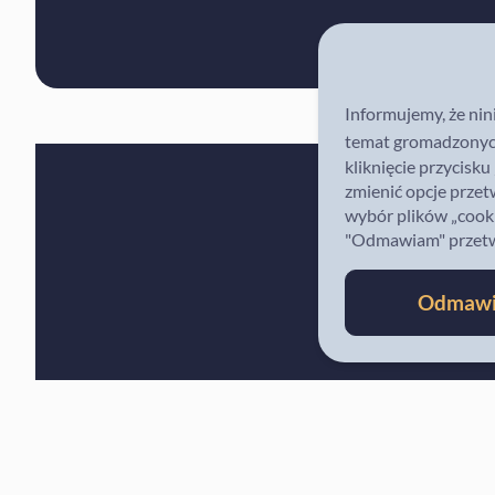
Informujemy, że nin
temat gromadzonych
kliknięcie przycisk
zmienić opcje przet
wybór plików „cooki
"Odmawiam" przetwar
Tu znaj
Odmaw