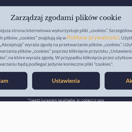
Zarządzaj zgodami plików cookie
iejsza strona internetowa wykorzystuje pliki „cookies”. Szczegóło
Polityce prywatności
 plików „cookies” znajdują się w
. Uży
u „Akceptuję” wyraża zgodę na przetwarzanie plików „cookies”. U
warzania plików „cookies” poprzez kliknięcie przycisku „Ustawienia
es”, na które wyraża zgodę. W przypadku kliknięcia przez użytkow
zaniu będą podlegać jedynie konieczne pliki "cookies".
dziesz opisy wszystkich
iam
Ustawienia
Ak
Kwartalnika:
*Najedź kursorem na okładkę, by zobaczyć opis.