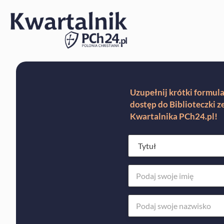
Uzupełnij krótki formula
dostęp do Biblioteczki 
Kwartalnika PCh24.pl!