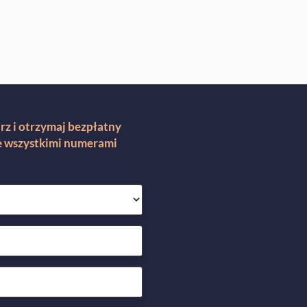
rz i otrzymaj bezpłatny
ze wszystkimi numerami